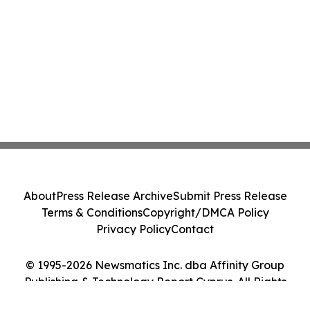
About
Press Release Archive
Submit Press Release
Terms & Conditions
Copyright/DMCA Policy
Privacy Policy
Contact
© 1995-2026 Newsmatics Inc. dba Affinity Group
Publishing & Technology Report Cyprus. All Rights
Reserved.