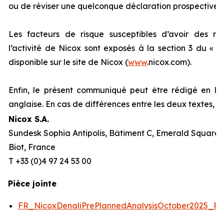
ou de réviser une quelconque déclaration prospective.
Les facteurs de risque susceptibles d’avoir des répe
l’activité de Nicox sont exposés à la section 3 du «
R
disponible sur le site de Nicox (
www
.nicox.com).
Enfin, le présent communiqué peut être rédigé en la
anglaise. En cas de différences entre les deux textes, l
Nicox S.A.
Sundesk Sophia Antipolis, Bâtiment C, Emerald Square, 
Biot, France
T +33 (0)4 97 24 53 00
Pièce jointe
FR_NicoxDenaliPrePlannedAnalysisOctober2025_P