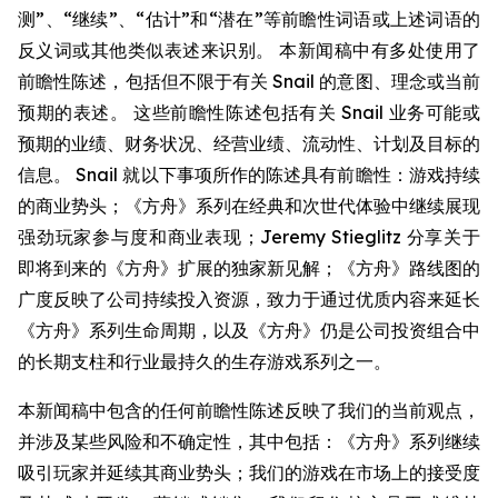
测”、“继续”、“估计”和“潜在”等前瞻性词语或上述词语的
反义词或其他类似表述来识别。 本新闻稿中有多处使用了
前瞻性陈述，包括但不限于有关 Snail 的意图、理念或当前
预期的表述。 这些前瞻性陈述包括有关 Snail 业务可能或
预期的业绩、财务状况、经营业绩、流动性、计划及目标的
信息。 Snail 就以下事项所作的陈述具有前瞻性：游戏持续
的商业势头；《方舟》系列在经典和次世代体验中继续展现
强劲玩家参与度和商业表现；Jeremy Stieglitz 分享关于
即将到来的《方舟》扩展的独家新见解；《方舟》路线图的
广度反映了公司持续投入资源，致力于通过优质内容来延长
《方舟》系列生命周期，以及《方舟》仍是公司投资组合中
的长期支柱和行业最持久的生存游戏系列之一。
本新闻稿中包含的任何前瞻性陈述反映了我们的当前观点，
并涉及某些风险和不确定性，其中包括：《方舟》系列继续
吸引玩家并延续其商业势头；我们的游戏在市场上的接受度