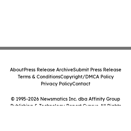
About
Press Release Archive
Submit Press Release
Terms & Conditions
Copyright/DMCA Policy
Privacy Policy
Contact
© 1995-2026 Newsmatics Inc. dba Affinity Group
Publishing & Technology Report Cyprus. All Rights
Reserved.
Cookie Settings / Your Privacy Choices